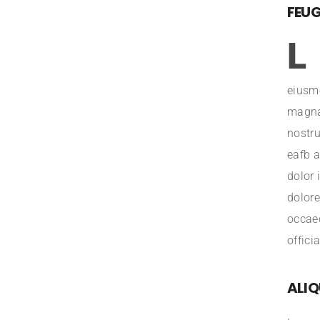
FEUG
L
eiusmo
magna
nostru
eafb a
dolor 
dolore
occaec
offici
ALIQ