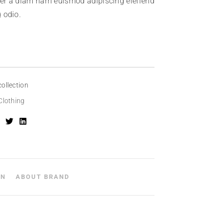
er a diam nam euismod adipiscing eleifend
 odio.
collection
Clothing
ON
ABOUT BRAND