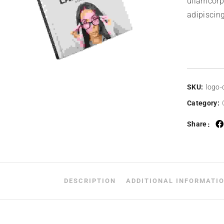
ullamcorp
adipiscing
SKU:
logo-
Category:
Share
DESCRIPTION
ADDITIONAL INFORMATI