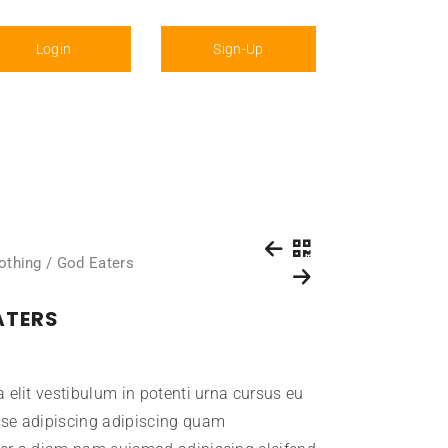
Login
Sign-Up
othing
/ God Eaters
ATERS
 elit vestibulum in potenti urna cursus eu
se adipiscing adipiscing quam