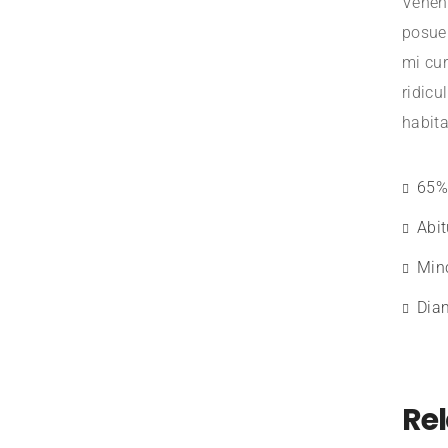
Venena
posuer
mi cur
ridicu
habita
65% 
Abit
Minc
Diam
Re