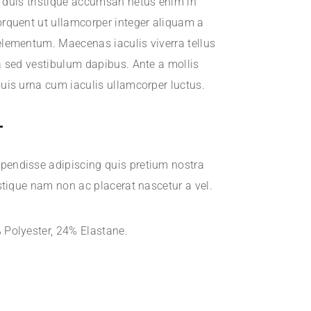
 duis tristique accumsan netus enim in
orquent ut ullamcorper integer aliquam a
elementum. Maecenas iaculis viverra tellus
a sed vestibulum dapibus. Ante a mollis
uis urna cum iaculis ullamcorper luctus.
T
endisse adipiscing quis pretium nostra
istique nam non ac placerat nascetur a vel.
 Polyester, 24% Elastane.