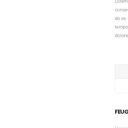
Lorem 
consec
do ex 
tempor
dolor
FEUG