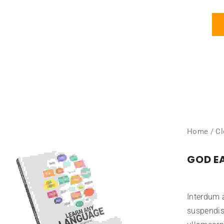
Courses
About
Olympiads
My account
Home
/
Cl
GOD E
Interdum a
suspendis