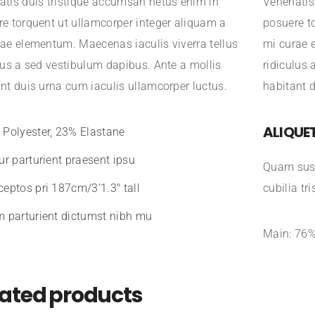
tis duis tristique accumsan netus enim in
Venenatis
e torquent ut ullamcorper integer aliquam a
posuere t
ae elementum. Maecenas iaculis viverra tellus
mi curae 
lus a sed vestibulum dapibus. Ante a mollis
ridiculus 
nt duis urna cum iaculis ullamcorper luctus.
habitant d
ALIQUE
Polyester, 23% Elastane
ur parturient praesent ipsu
Quam susp
eptos pri 187cm/3’1.3″ tall
cubilia tr
 parturient dictumst nibh mu
Main: 76%
lated products